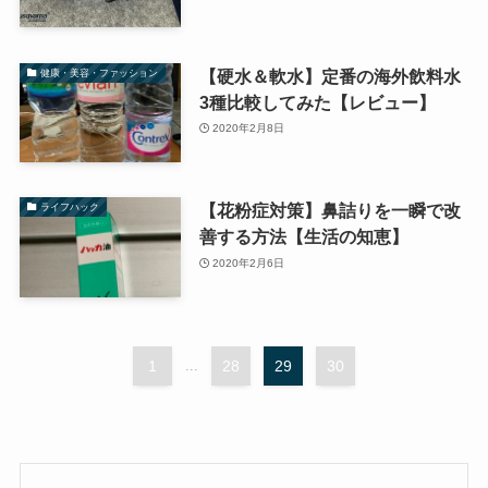
【硬水＆軟水】定番の海外飲料水
健康・美容・ファッション
3種比較してみた【レビュー】
2020年2月8日
【花粉症対策】鼻詰りを一瞬で改
ライフハック
善する方法【生活の知恵】
2020年2月6日
1
...
28
29
30