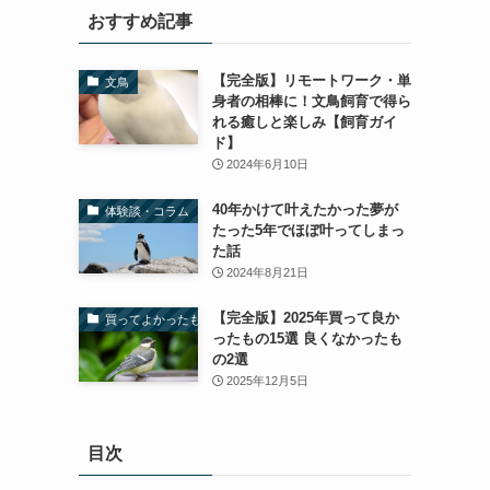
おすすめ記事
【完全版】リモートワーク・単
文鳥
身者の相棒に！文鳥飼育で得ら
れる癒しと楽しみ【飼育ガイ
ド】
2024年6月10日
40年かけて叶えたかった夢が
体験談・コラム
たった5年でほぼ叶ってしまっ
た話
2024年8月21日
【完全版】2025年買って良か
買ってよかったもの
ったもの15選 良くなかったも
の2選
2025年12月5日
目次