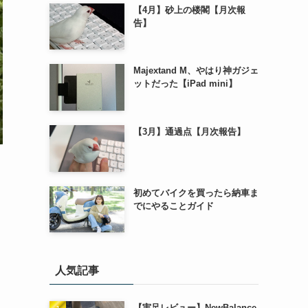
【4月】砂上の楼閣【月次報
告】
Majextand M、やはり神ガジェ
ットだった【iPad mini】
【3月】通過点【月次報告】
初めてバイクを買ったら納車ま
でにやることガイド
人気記事
【実足レビュー】NewBalance